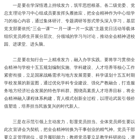
一是要在学深悟透上持续发力，筑牢思想根基。各二级党委、党
总支理论学习中心组成员要发挥头雁效应，把全会精神作为中心组学
习的核心内容，通过集体研讨、专题调研等形式带头深入学习，基层
党支部要依托“三会一课”“一月一课一片一实践”主题党日活动等载体
组织党员师生开展分层次、分领域的学习与讨论，推动全会精神进校
园、进课堂、进头脑。
二是要在知行合一上精准发力，融入办学实践。要将学习贯彻全
会精神与学校十五五规划编制实施、学科建设、人才培养等核心工作
紧密衔接，立足国家战略需求与地方发展需要、科学谋划十五五时期
学校发展的新蓝图，通过优化学科专业建设、强化产教融合，打造服
务地方经济社会发展的特色学科群。围绕高素质人才培养目标，将全
会精神融入课程体系构建，育人模式创新全过程，以理论武装引领价
值塑造，培养担当民族复兴的时代新人。
三是在示范引领上主动发力，彰显党员担当。全体党员师生要以
此次宣讲会为契机，把全会精神转换为干事创业的精气神。党员干部
要立足管理岗位，提升履职能力；教师党员要立足教学科研岗位，潜