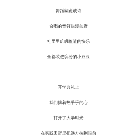
舞蹈翩跹成诗
合唱的音符烂漫如野
社团里叽叽喳喳的快乐
全都装进缤纷的小豆豆
开学典礼上
我们揣着热乎乎的心
打开了大学时光
在实践田野里把远方拉到眼前