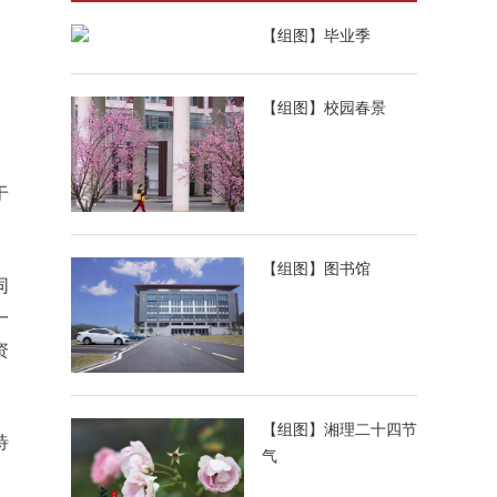
【组图】毕业季
【组图】校园春景
。
于
【组图】图书馆
同
一
资
【组图】湘理二十四节
待
气