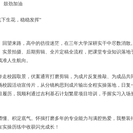
鼓劲加油
笔下生花，稳稳发挥”
。回望来路，高中的彷徨迷茫，在三年大学深耕实干中尽数消散
、实景拍摄、后期剪辑、全片定稿全流程，把课堂专业知识落地
找准人生航向。
奔走校园取景，伏案通宵打磨剪辑，为成片反复推敲、为成品共
场校园活动宣传片，从分镜构思到成片输出全程实操落地，日复
目履历，我顺利通过吉利基石计划繁星项目培训，手握实习入场
懵懂、积淀底气。怀揣打磨多年的专业能力与满腔热爱，我整装
在实操历练中收获闪光成长！