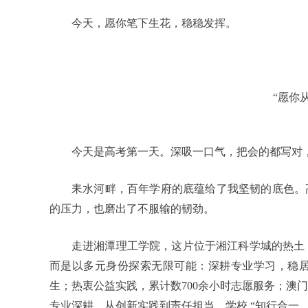
今天，愿你笔下生花，稳稳发挥。
“愿你
今天是高考第一天。深吸一口气，把会的都写对
耒水河畔，百年学府的底蕴给了我坚韧的底色。
的压力，也磨出了不服输的韧劲。
走进湘潭理工学院，这片位于湘江科学城的热土
而是以多元身份探索无限可能：深耕专业学习，稳
生；热衷公益实践，累计数700余小时志愿服务；澳
专业深耕，从创新实践到责任担当，学校 “知行合一