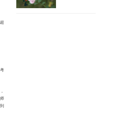
陈超
高考
，
师
炼到