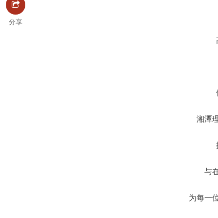
分享
湘潭
与
为每一