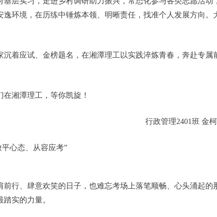
府基层实习，走进乡村调研助力振兴，常态化参与各类志愿活动
安逸环境，在历练中锤炼本领、明晰责任，找准个人发展方向。
家沉着应试、金榜题名，在湘潭理工以实践淬炼青春，奔赴专属
们在湘潭理工，等你凯旋！
行政管理2401班 金
放平心态、从容应考”
肩前行、肆意欢笑的日子，也难忘考场上落笔顺畅、心头涌起的
最踏实的力量。