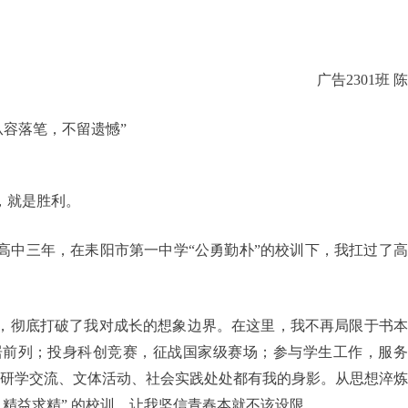
广告2301班 
从容落笔，不留遗憾”
，就是胜利。
高中三年，在耒阳市第一中学“公勇勤朴”的校训下，我扛过了
，彻底打破了我对成长的想象边界。在这里，我不再局限于书本
居前列；投身科创竞赛，征战国家级赛场；参与学生工作，服务
门研学交流、文体活动、社会实践处处都有我的身影。从思想淬
，精益求精” 的校训，让我坚信青春本就不该设限。