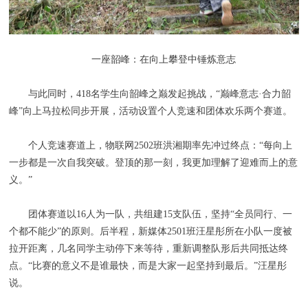
一座韶峰：在向上攀登中锤炼意志
与此同时，418名学生向韶峰之巅发起挑战，“巅峰意志·合力韶
峰”向上马拉松同步开展，活动设置个人竞速和团体欢乐两个赛道。
个人竞速赛道上，物联网2502班洪湘期率先冲过终点：“每向上
一步都是一次自我突破。登顶的那一刻，我更加理解了迎难而上的意
义。”
团体赛道以16人为一队，共组建15支队伍，坚持“全员同行、一
个都不能少”的原则。后半程，新媒体2501班汪星彤所在小队一度被
拉开距离，几名同学主动停下来等待，重新调整队形后共同抵达终
点。“比赛的意义不是谁最快，而是大家一起坚持到最后。”汪星彤
说。