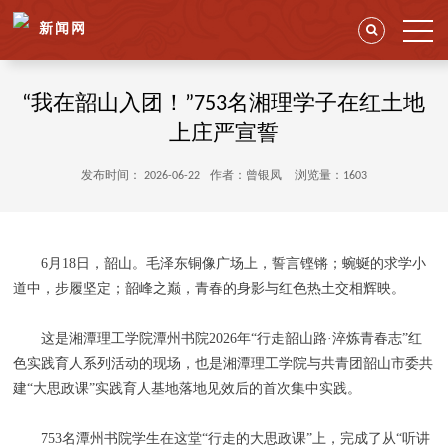
新闻网
“我在韶山入团！”753名湘理学子在红土地
上庄严宣誓
发布时间： 2026-06-22
作者：曾银凤
浏览量：1603
6月18日，韶山。毛泽东铜像广场上，誓言铿锵；蜿蜒的求学小
道中，步履坚定；韶峰之巅，青春的身影与红色热土交相辉映。
这是湘潭理工学院潭州书院2026年“行走韶山路·淬炼青春志”红
色实践育人系列活动的现场，也是湘潭理工学院与共青团韶山市委共
建“大思政课”实践育人基地落地见效后的首次集中实践。
753名潭州书院学生在这堂“行走的大思政课”上，完成了从“听讲