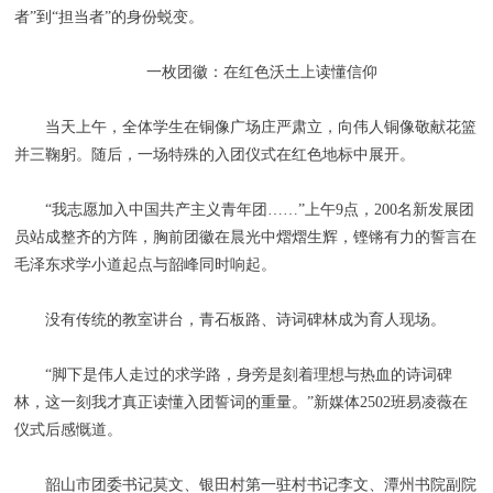
者”到“担当者”的身份蜕变。
一枚团徽：在红色沃土上读懂信仰
当天上午，全体学生在铜像广场庄严肃立，向伟人铜像敬献花篮
并三鞠躬。随后，一场特殊的入团仪式在红色地标中展开。
“我志愿加入中国共产主义青年团……”上午9点，200名新发展团
员站成整齐的方阵，胸前团徽在晨光中熠熠生辉，铿锵有力的誓言在
毛泽东求学小道起点与韶峰同时响起。
没有传统的教室讲台，青石板路、诗词碑林成为育人现场。
“脚下是伟人走过的求学路，身旁是刻着理想与热血的诗词碑
林，这一刻我才真正读懂入团誓词的重量。”新媒体2502班易凌薇在
仪式后感慨道。
韶山市团委书记莫文、银田村第一驻村书记李文、潭州书院副院