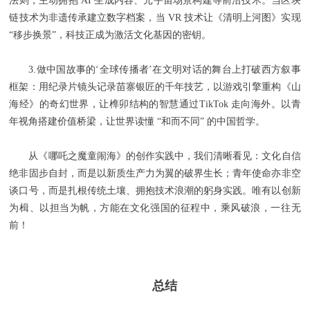
法则，主动拥抱 AI 生成内容、元宇宙场景构建等前沿技术。当区块
链技术为非遗传承建立数字档案，当 VR 技术让《清明上河图》实现
“移步换景”，科技正成为激活文化基因的密钥。
3.做中国故事的‘全球传播者’在文明对话的舞台上打破西方叙事
框架：用纪录片镜头记录苗寨银匠的千年技艺，以游戏引擎重构《山
海经》的奇幻世界，让榫卯结构的智慧通过TikTok 走向海外。以青
年视角搭建价值桥梁，让世界读懂 “和而不同” 的中国哲学。
从《哪吒之魔童闹海》的创作实践中，我们清晰看见：文化自信
绝非固步自封，而是以新质生产力为翼的破界生长；青年使命亦非空
谈口号，而是扎根传统土壤、拥抱技术浪潮的躬身实践。唯有以创新
为楫、以担当为帆，方能在文化强国的征程中，乘风破浪，一往无
前！
总结