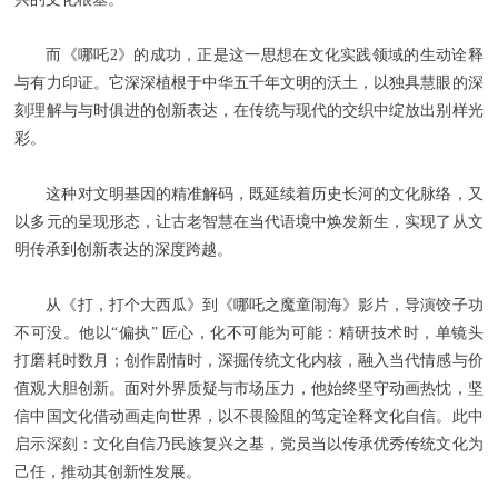
而《哪吒2》的成功，正是这一思想在文化实践领域的生动诠释
与有力印证。它深深植根于中华五千年文明的沃土，以独具慧眼的深
刻理解与与时俱进的创新表达，在传统与现代的交织中绽放出别样光
彩。
这种对文明基因的精准解码，既延续着历史长河的文化脉络，又
以多元的呈现形态，让古老智慧在当代语境中焕发新生，实现了从文
明传承到创新表达的深度跨越。
从《打，打个大西瓜》到《哪吒之魔童闹海》影片，导演饺子功
不可没。他以“偏执” 匠心，化不可能为可能：精研技术时，单镜头
打磨耗时数月；创作剧情时，深掘传统文化内核，融入当代情感与价
值观大胆创新。面对外界质疑与市场压力，他始终坚守动画热忱，坚
信中国文化借动画走向世界，以不畏险阻的笃定诠释文化自信。此中
启示深刻：文化自信乃民族复兴之基，党员当以传承优秀传统文化为
己任，推动其创新性发展。