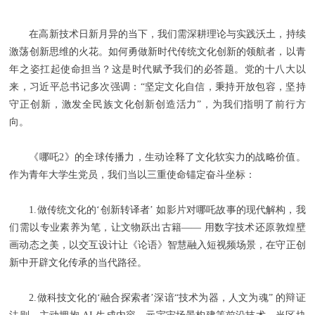
在高新技术日新月异的当下，我们需深耕理论与实践沃土，持续
激荡创新思维的火花。如何勇做新时代传统文化创新的领航者，以青
年之姿扛起使命担当？这是时代赋予我们的必答题。党的十八大以
来，习近平总书记多次强调：“坚定文化自信，秉持开放包容，坚持
守正创新，激发全民族文化创新创造活力”，为我们指明了前行方
向。
《哪吒2》的全球传播力，生动诠释了文化软实力的战略价值。
作为青年大学生党员，我们当以三重使命锚定奋斗坐标：
1.做传统文化的‘创新转译者’ 如影片对哪吒故事的现代解构，我
们需以专业素养为笔，让文物跃出古籍—— 用数字技术还原敦煌壁
画动态之美，以交互设计让《论语》智慧融入短视频场景，在守正创
新中开辟文化传承的当代路径。
2.做科技文化的‘融合探索者’深谙“技术为器，人文为魂” 的辩证