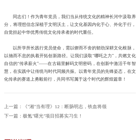
同志们！作为青年党员，我们当从传统文化的精神长河中汲取养
分，将理想信念深植于文明沃土，让文化基因内化于心、外化于行，
自觉担起中华优秀传统文化传承者的时代重任。
以所学所长践行党员使命，需以锲而不舍的韧劲深耕文化根脉，
以驰而不息的执着开拓创新路径。让我们汲取“哪吒之力”，共燃文化
自信的“传承薪火”——在古籍里解码文明密码，在创新中激活千年智
慧，在实践中让传统与时代同频共振。以青年党员的先锋姿态，在文
化传承的赛道上勇毅前行，共同书写属于这个时代的辉煌篇章！
上一篇：《“湘”当有理》12：断肠明志，铁血将领
下一篇：极氪“曙光”项目招募实习生！