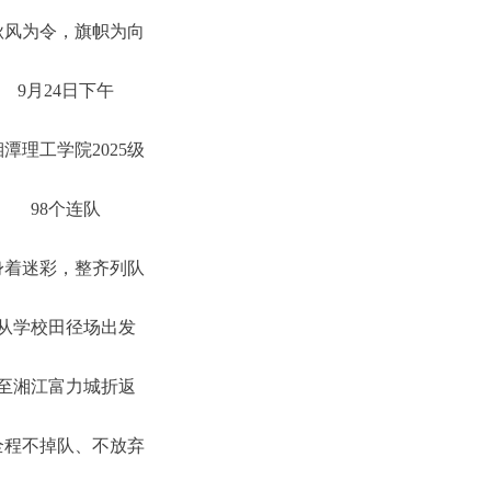
秋风为令，旗帜为向
9月24日下午
湘潭理工学院2025级
98个连队
身着迷彩，整齐列队
从学校田径场出发
至湘江富力城折返
全程不掉队、不放弃