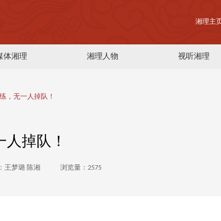
湘理主
媒体湘理
湘理人物
视听湘理
拉练，无一人掉队！
一人掉队！
：王梦璐 陈湘
浏览量：2575