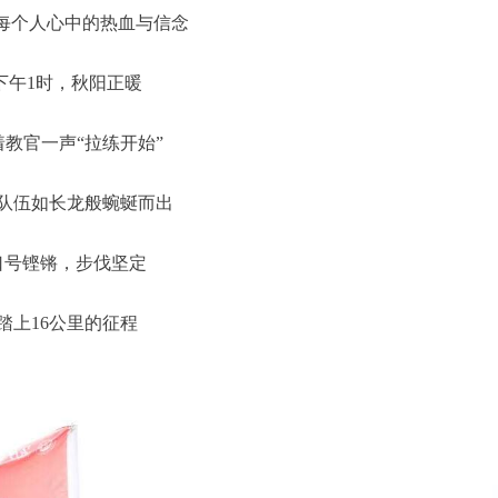
每个人心中的热血与信念
下午1时，秋阳正暖
着教官一声“拉练开始”
队伍如长龙般蜿蜒而出
口号铿锵，步伐坚定
踏上16公里的征程