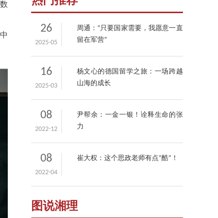
热门推荐
些数
26
周通：“只要国家需要，我愿意一直
师中
留在军营”
2025-05
16
杨文心的德国留学之旅：一场跨越
山海的成长
2025-03
08
尹帮余：一金一银！诠释生命的张
力
2022-12
08
崔大权：这个思政老师有点“酷”！
2022-04
图说湘理