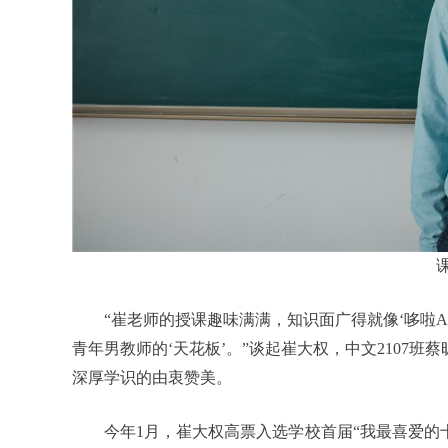
“崔老师的授课趣味满满，知识面广得就像‘哆啦
青年男教师的‘天花板’。”谈起崔大权，中文2107
深厚学识的由衷赞美。
今年1月，崔大权高票入选学校首届“我最喜爱的