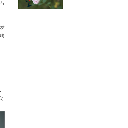
拔节
发
响
，
实