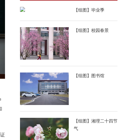
【组图】毕业季
【组图】校园春景
【组图】图书馆
中
和
【组图】湘理二十四节
气
誉证