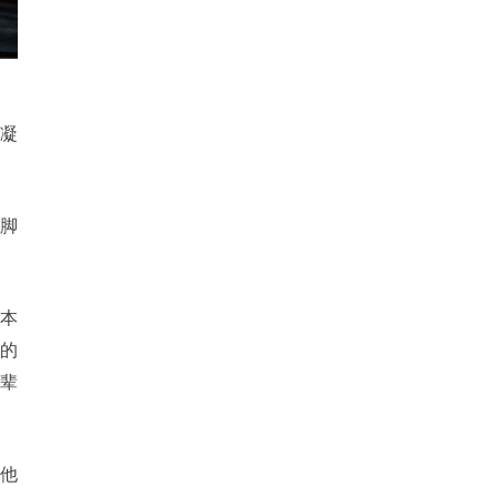
凝
，脚
本
的
一辈
他