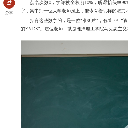
点名次数0，学评教全校前10%，听课抬头率90
字，集中到一位大学老师身上，他该有着怎样的魅力
分享
持有这些数字的，是一位“准90后”，有着10年
的YYDS”。这位老师，就是湘潭理工学院马克思主