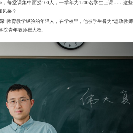
%，每堂课集中面授100人，一学年为1200名学生上课……这
和风采？
“资深”教育教学经验的年轻人，在学校里，他被学生誉为“思政教
义学院青年教师崔大权。