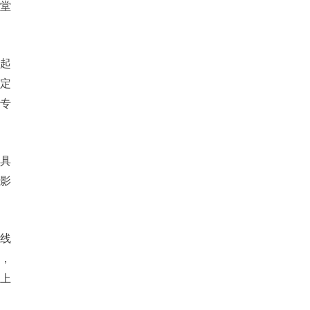
堂
崛起
定
好专
字具
影
是线
，
上