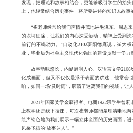
发现，把理论和故事相结合，更能够吸引学生的抬头
上，他经常结合历史事件，将所要讲述的知识以故事
“崔老师经常给我们声情并茂地讲毛泽东、周恩
的坎坷征途，让我们的内心深受触动，精神上受到洗
前行的不竭动力。”自动化2102班阳德庭说，崔大
业，毕业后为社会主义现代化强国的建设贡献一份力量
故事韵味悠长，内涵启润人心。汉语言文学210
化成画面，但又不仅仅是浮于表面的讲述，他常会
响，如同一场‘及时雨’，廓清了迷离我们的视线，让人
2021年国家奖学金获得者、电商1922班学生
上教学还是线下授课，每次崔老师都能条理清晰地向
绘声绘色地为我们展示一幅立体全面的历史画面，进
风采飞扬的‘故事达人’。”