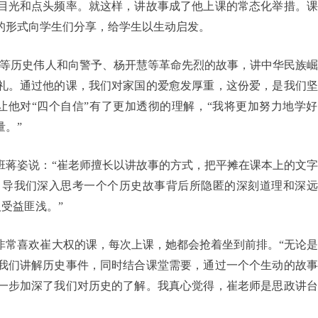
目光和点头频率。就这样，讲故事成了他上课的常态化举措。课
的形式向学生们分享，给学生以生动启发。
来等历史伟人和向警予、杨开慧等革命先烈的故事，讲中华民族
礼。通过他的课，我们对家国的爱愈发厚重，这份爱，是我们坚
权让他对“四个自信”有了更加透彻的理解，“我将更加努力地学
。”
8班蒋姿说：“崔老师擅长以讲故事的方式，把平摊在课本上的文
引导我们深入思考一个个历史故事背后所隐匿的深刻道理和深远
受益匪浅。”
曾莉非常喜欢崔大权的课，每次上课，她都会抢着坐到前排。“无论
我们讲解历史事件，同时结合课堂需要，通过一个个生动的故事
一步加深了我们对历史的了解。我真心觉得，崔老师是思政讲台