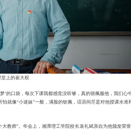
课堂上的崔大权
A梦’的口袋，每次下课我都感觉没听够，真的很佩服他，我们心
班蔡昕怡就像“小迷妹”一般，满脸的钦佩，话语间尽是对他授课水准
十大教师”。年会上，湘潭理工学院校长袁礼斌亲自为他颁发荣