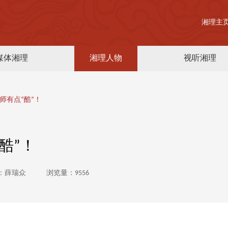
湘理主
媒体湘理
湘理人物
视听湘理
师有点“酷”！
酷”！
：薛瑞众
浏览量：9556