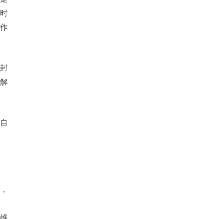
的时
作
，封
解
与自
题，
维