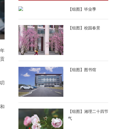
【组图】毕业季
【组图】校园春景
年
贡
【组图】图书馆
念叨
和
【组图】湘理二十四节
气