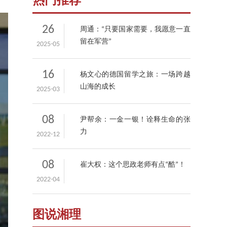
热门推荐
26
周通：“只要国家需要，我愿意一直
留在军营”
2025-05
16
杨文心的德国留学之旅：一场跨越
山海的成长
2025-03
08
尹帮余：一金一银！诠释生命的张
力
2022-12
08
崔大权：这个思政老师有点“酷”！
2022-04
图说湘理