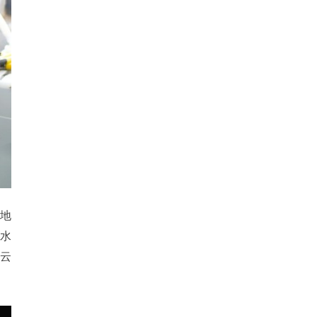
地
水
云