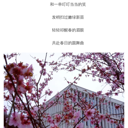
和一串叮叮当当的笑
发梢扫过嫩绿新苗
轻轻叩醒春的眉眼
共赴春日的圆舞曲