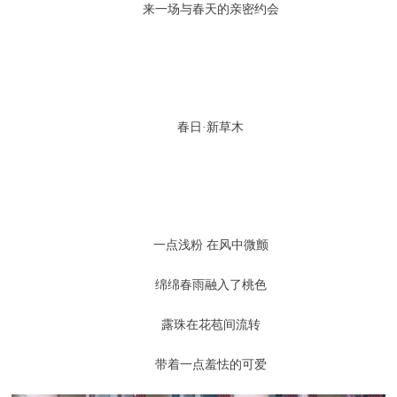
来一场与春天的亲密约会
春日·新草木
一点浅粉 在风中微颤
绵绵春雨融入了桃色
露珠在花苞间流转
带着一点羞怯的可爱