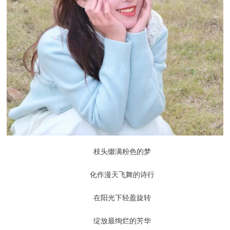
枝头缀满粉色的梦
化作漫天飞舞的诗行
在阳光下轻盈旋转
绽放最绚烂的芳华