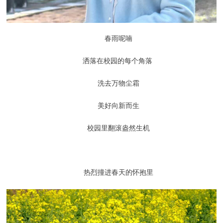
春雨呢喃
洒落在校园的每个角落
洗去万物尘霜
美好向新而生
校园里翻滚盎然生机
热烈撞进春天的怀抱里