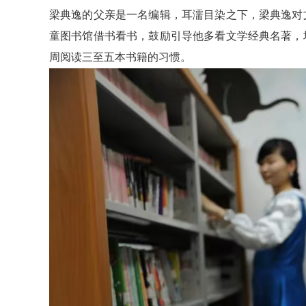
梁典逸的父亲是一名编辑，耳濡目染之下，梁典逸对
童图书馆借书看书，鼓励引导他多看文学经典名著，
周阅读三至五本书籍的习惯。