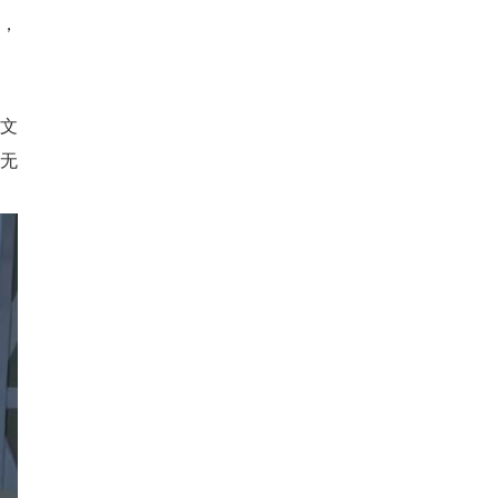
受，
文
到无