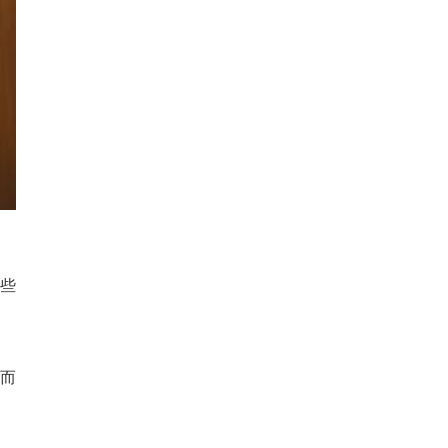
那些
，而