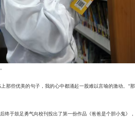
籍。
书上那些优美的句子，我的心中都涌起一股难以言喻的激动。”
。
久后终于鼓足勇气向校刊投出了第一份作品《爸爸是个胆小鬼》