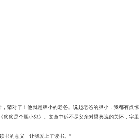
哈，猜对了！他就是胆小的老爸。说起老爸的胆小，我都有点惊
章《爸爸是个胆小鬼》。文章中诉不尽父亲对梁典逸的关怀，字
读书的意义，让我爱上了读书。”