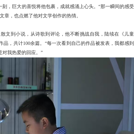
一刻，巨大的喜悦将他包裹，成就感涌上心头。“那一瞬间的感
篇文章，也点燃了他对文学创作的热情。
从散文到小说，从诗歌到评论，他不断挑战自我，陆续在《儿童
作品，共计100余篇。“每一次看到自己的作品被发表，我都感
是对我热爱的回应。”